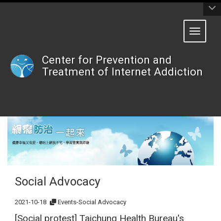
:::
Toggle 
Center for Prevention and
Treatment of Internet Addiction
Social Advocacy
2021-10-18
Events-Social Advocacy
[Social protest] Taichung Health Bureau's