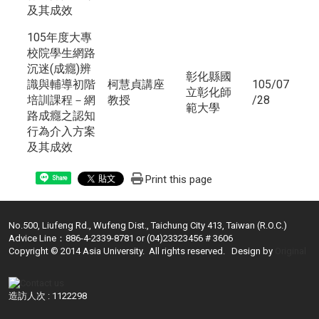
及其成效
105年度大專
校院學生網路
沉迷(成癮)辨
彰化縣國
識與輔導初階
柯慧貞講座
105/07
立彰化師
培訓課程－網
教授
/28
範大學
路成癮之認知
行為介入方案
及其成效
Print this page
Share
No.500, Liufeng Rd., Wufeng Dist., Taichung City 413, Taiwan (R.O.C.)
Advice Line：886-4-2339-8781 or (04)23323456 # 3606
Copyright © 2014 Asia University. All rights reserved. Design by
Original
造訪人次 : 1122298