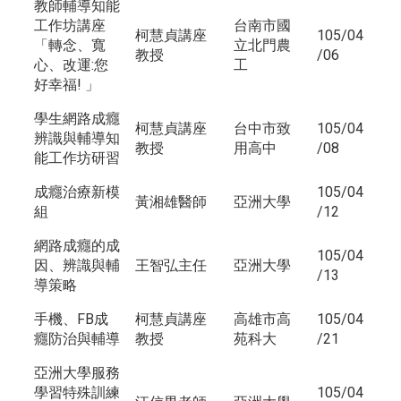
教師輔導知能
工作坊講座
台南市國
柯慧貞講座
105/04
「轉念、寬
立北門農
教授
/06
心、改運:您
工
好幸福! 」
學生網路成癮
柯慧貞講座
台中市致
105/04
辨識與輔導知
教授
用高中
/08
能工作坊研習
成癮治療新模
105/04
黃湘雄醫師
亞洲大學
組
/12
網路成癮的成
105/04
因、辨識與輔
王智弘主任
亞洲大學
/13
導策略
手機、FB成
柯慧貞講座
高雄市高
105/04
癮防治與輔導
教授
苑科大
/21
亞洲大學服務
學習特殊訓練
105/04