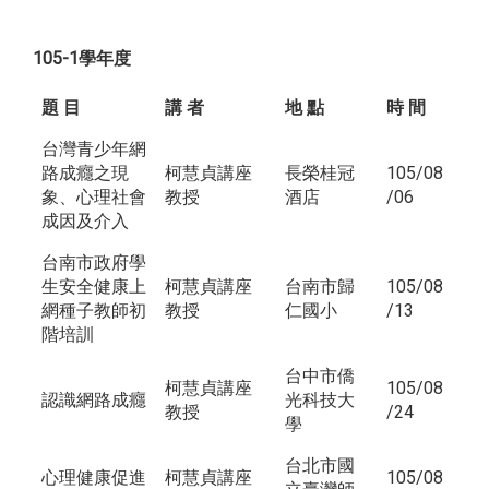
105-1學年度
題 目
講 者
地 點
時 間
台灣青少年網
路成癮之現
柯慧貞講座
長榮桂冠
105/08
象、心理社會
教授
酒店
/06
成因及介入
台南市政府學
生安全健康上
柯慧貞講座
台南市歸
105/08
網種子教師初
教授
仁國小
/13
階培訓
台中市僑
柯慧貞講座
105/08
認識網路成癮
光科技大
教授
/24
學
台北市國
心理健康促進
柯慧貞講座
105/08