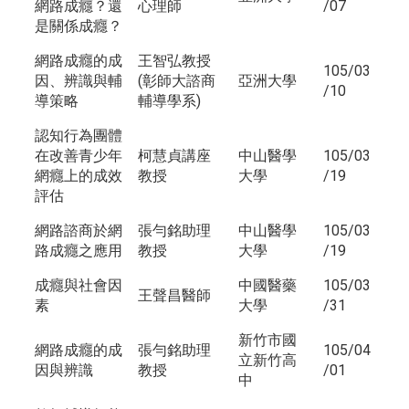
網路成癮？還
心理師
/07
是關係成癮？
網路成癮的成
王智弘教授
105/03
因、辨識與輔
(彰師大諮商
亞洲大學
/10
導策略
輔導學系)
認知行為團體
在改善青少年
柯慧貞講座
中山醫學
105/03
網癮上的成效
教授
大學
/19
評估
網路諮商於網
張勻銘助理
中山醫學
105/03
路成癮之應用
教授
大學
/19
成癮與社會因
中國醫藥
105/03
王聲昌醫師
素
大學
/31
新竹市國
網路成癮的成
張勻銘助理
105/04
立新竹高
因與辨識
教授
/01
中