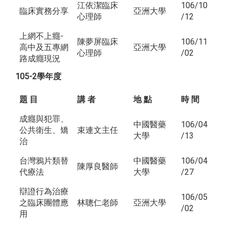
江依潔臨床
106/10
臨床實務分享
亞洲大學
心理師
/12
上網不上癮-
陳夢屏臨床
106/11
高中及五專網
亞洲大學
心理師
/02
路成癮現況
105-2學年度
題 目
講 者
地 點
時 間
成癮與犯罪、
中國醫藥
106/04
公共衛生、矯
束連文主任
大學
/13
治
台灣鴉片類替
中國醫藥
106/04
陳厚良醫師
代療法
大學
/27
辯證行為治療
106/05
之臨床團體應
林聰仁老師
亞洲大學
/02
用