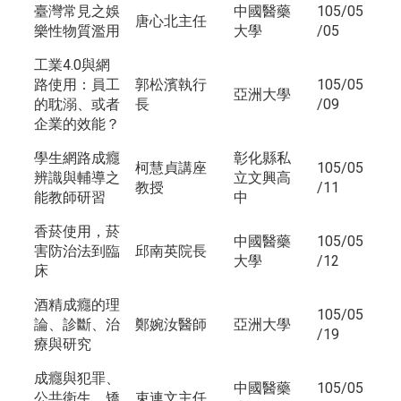
臺灣常見之娛
中國醫藥
105/05
唐心北主任
樂性物質濫用
大學
/05
工業4.0與網
路使用：員工
郭松濱執行
105/05
亞洲大學
的耽溺、或者
長
/09
企業的效能？
學生網路成癮
彰化縣私
柯慧貞講座
105/05
辨識與輔導之
立文興高
教授
/11
能教師研習
中
香菸使用，菸
中國醫藥
105/05
害防治法到臨
邱南英院長
大學
/12
床
酒精成癮的理
105/05
論、診斷、治
鄭婉汝醫師
亞洲大學
/19
療與研究
成癮與犯罪、
中國醫藥
105/05
公共衛生、矯
束連文主任