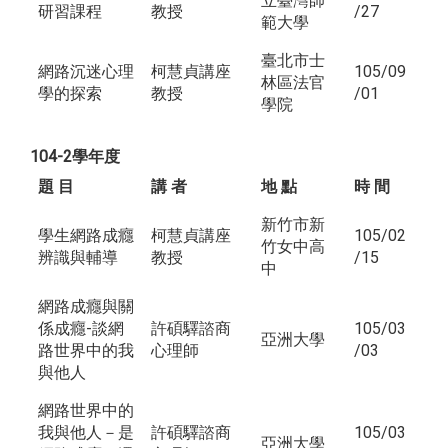
立臺灣師
研習課程
教授
/27
範大學
臺北市士
網路沉迷心理
柯慧貞講座
105/09
林區法官
學的探索
教授
/01
學院
104-2學年度
題 目
講 者
地 點
時 間
新竹市新
學生網路成癮
柯慧貞講座
105/02
竹女中高
辨識與輔導
教授
/15
中
網路成癮與關
係成癮-談網
許碩驛諮商
105/03
亞洲大學
路世界中的我
心理師
/03
與他人
網路世界中的
我與他人－是
許碩驛諮商
105/03
亞洲大學