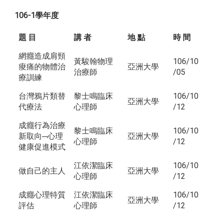
106-1學年度
題 目
講 者
地 點
時 間
網癮造成肩頸
黃駿翰物理
106/10
痠痛的物體治
亞洲大學
治療師
/05
療訓練
台灣鴉片類替
黎士鳴臨床
106/10
亞洲大學
代療法
心理師
/12
成癮行為治療
黎士鳴臨床
106/10
新取向─心理
亞洲大學
心理師
/12
健康促進模式
江依潔臨床
106/10
做自己的主人
亞洲大學
心理師
/12
成癮心理特質
江依潔臨床
106/10
亞洲大學
評估
心理師
/12