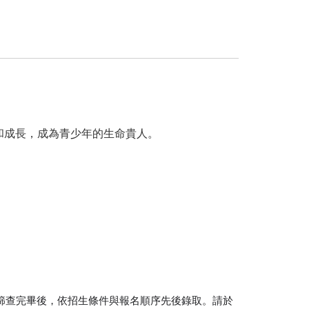
和成長，成為青少年的生命貴人。
篩查完畢後，依招生條件與報名順序先後錄取。請於