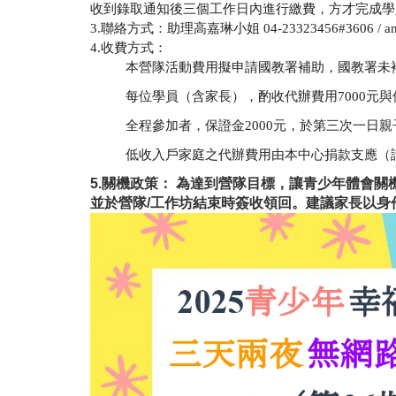
收到錄取通知後三個工作日內進行繳費，方才完成學
3.
聯絡方式：助理高嘉琳小姐
04-23323456#3606 / a
4.
收費方式：
本營隊活動費用擬申請國教署補助，國教署未
每位學員（含家長），酌收代辦費用
7000
元與
全程參加者，保證金
2000
元，於第三次一日親
低收入戶家庭之代辦費用由本中心捐款支應（
5.
關機政策：
為達到營隊目標，讓青少年體會關
並於營隊
/
工作坊結束時簽收領回。建議家長以身