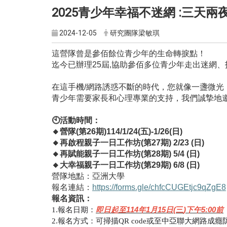
2025青少年幸福不迷網 :三天兩
2024-12-05
研究團隊梁敏琪
這營隊曾是參佰餘位青少年的生命轉捩點！
迄今已辦理
25
屆
,
協助參佰多位青少年走出迷網、
在這手機
/
網路誘惑不斷的時代，您就像一盞微光
青少年需要家長和心理專業的支持，我們誠摯地
🕙
活動時間：
🔸
營隊
(
第
26
期
)114/1/24(
五
)-1/26(
日
)
🔸
再啟程親子一日工作坊
(
第
27
期
)
2/23 (
日
)
🔸
再賦能親子一日工作坊
(
第
28
期
)
5/4 (
日
)
🔸
大幸福親子一日工作坊
(
第
29
期
)
6/8 (
日
)
營隊地點：亞洲大學
報名連結：
https://forms.gle/chfcCUGEtjc9qZgE8
報名資訊：
1.
報名日期：
即日起至
114
年
1
月1
5
日
(
三
)
下午
5:00
前
2.
報名方式：可掃描
QR code
或至中亞聯大網路成癮