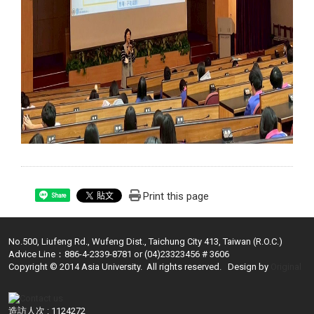
Print this page
Share
No.500, Liufeng Rd., Wufeng Dist., Taichung City 413, Taiwan (R.O.C.)
Advice Line：886-4-2339-8781 or (04)23323456 # 3606
Copyright © 2014 Asia University. All rights reserved. Design by
Original
造訪人次 : 1124272